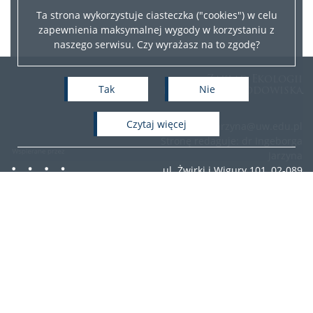
Ta strona wykorzystuje ciasteczka ("cookies") w celu
zapewnienia maksymalnej wygody w korzystaniu z
naszego serwisu. Czy wyrażasz na to zgodę?
Zakład Ekologii
i Ochrony Środowiska
Tak
Nie
czytaj więcej
e-mail: i.jarzyna@uw.edu.pl
Stronę redaguje: dr Ingeborga
Jarzyna
ul. Żwirki i Wigury 101, 02-089
Warszawa
telefon: +48 22 55 26 623
sekretariat
Deklaracja dostępności
Facebook
Twitter
Youtube