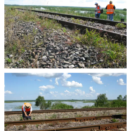
Galerie zdjęć
Pamir
Antarktyka
Ukraina
Torowiska kolejowe
Kontakt
Dane teleadresowe pracowników i doktorantów
Seminaria IBŚ