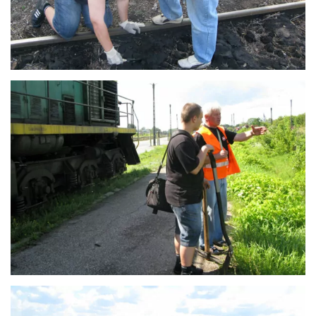
mgr Robin Crucitti-Thoo
Laboratoria IBŚ
Laboratorium Biogeochemii i Ochrony Środowiska
Staże dla absolwentów
Wykaz aparatury i sprzętu terenowego
Laboratorium Fitotronowe IBŚ
Laboratorium Ekologii Doświadczalnej