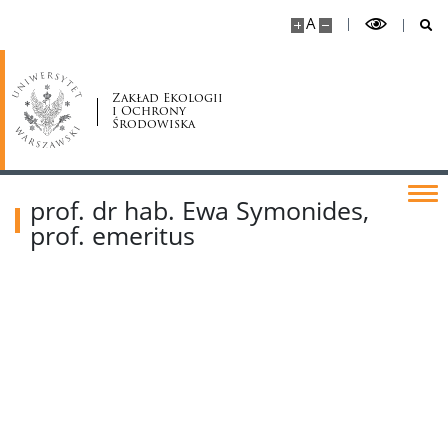
A
Biogeografii roślin, geobotaniki i botaniki
konserwatorskiej
Zakład Ekologii
i Ochrony
Ekologii behawioralnej ptaków
Środowiska
Ekologii kręgowców
prof. dr hab. Ewa Symonides,
prof. emeritus
Ekologii grzybów
Niepewności losowych w badaniach
biologicznych
Publikacje
Historia Zakładu