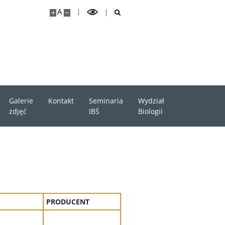
A
Galerie
Kontakt
Seminaria
Wydział
zdjęć
IBŚ
Biologii
PRODUCENT