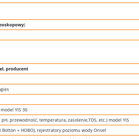
ereoskopowy
)
el, producent
ogies
 model YIS 30
r pH, przewodność, temperatura, zasolenie,TDS, etc.) model YIS
 i Botton + HOBO), rejestratory poziomu wody Onset