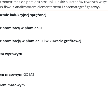
ktrometr mas do pomiaru stosunku lekkich izotopów trwałych w sys
us flow” z analizatorem elementarnym i chromatograf gazowy)
azmie indukcyjnej sprężonej
z atomizacą w płomieniu
z atomizacją w płomieniu i w kuwecie grafitowej
rem wychwytu
orem masowym
GC-MS
torem masowym