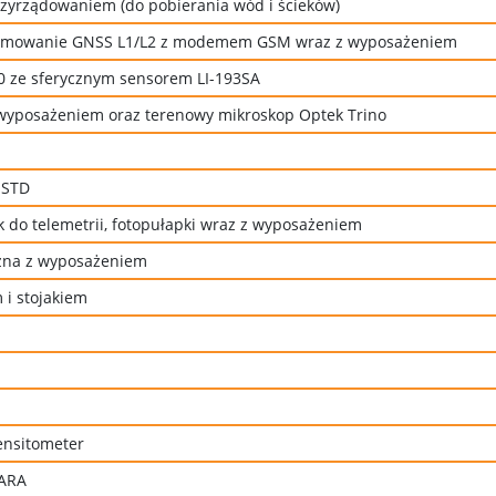
rzyrządowaniem (do pobierania wód i ścieków)
amowanie GNSS L1/L2 z modemem GSM wraz z wyposażeniem
50 ze sferycznym sensorem LI-193SA
wyposażeniem oraz terenowy mikroskop Optek Trino
 STD
k do telemetrii, fotopułapki wraz z wyposażeniem
czna z wyposażeniem
i stojakiem
ensitometer
ARA