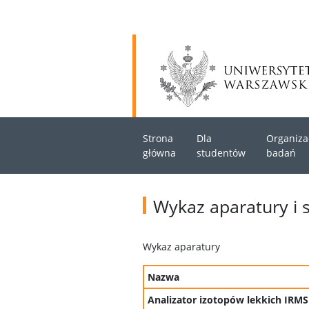
Strona
Dla
Organiza
główna
studentów
badań
Wykaz aparatury i 
Wykaz aparatury
Nazwa
Analizator izotopów lekkich IRMS