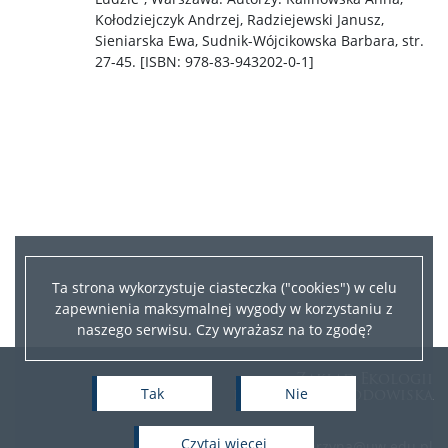
Kołodziejczyk Andrzej, Radziejewski Janusz,
Sieniarska Ewa, Sudnik-Wójcikowska Barbara, str.
27-45. [ISBN: 978-83-943202-0-1]
Ta strona wykorzystuje ciasteczka ("cookies") w celu
zapewnienia maksymalnej wygody w korzystaniu z
naszego serwisu. Czy wyrażasz na to zgodę?
Zakład Ekologii
i Ochrony Środowiska
Tak
Nie
czytaj więcej
e-mail: i.jarzyna@uw.edu.pl