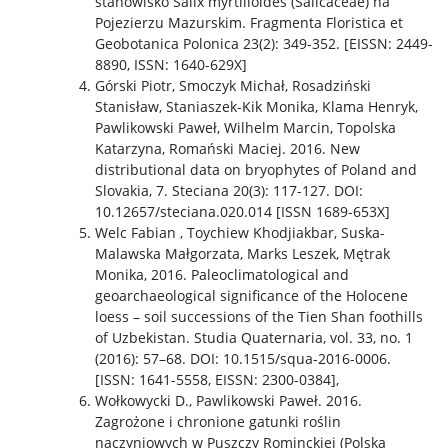
stanowisko Salix myrtilloides (Salicaceae) na
Pojezierzu Mazurskim. Fragmenta Floristica et
Geobotanica Polonica 23(2): 349-352. [EISSN: 2449-
8890, ISSN: 1640-629X]
Górski Piotr, Smoczyk Michał, Rosadziński
Stanisław, Staniaszek-Kik Monika, Klama Henryk,
Pawlikowski Paweł, Wilhelm Marcin, Topolska
Katarzyna, Romański Maciej. 2016. New
distributional data on bryophytes of Poland and
Slovakia, 7. Steciana 20(3): 117-127. DOI:
10.12657/steciana.020.014 [ISSN 1689-653X]
Welc Fabian , Toychiew Khodjiakbar, Suska-
Malawska Małgorzata, Marks Leszek, Mętrak
Monika, 2016. Paleoclimatological and
geoarchaeological significance of the Holocene
loess – soil successions of the Tien Shan foothills
of Uzbekistan. Studia Quaternaria, vol. 33, no. 1
(2016): 57–68. DOI: 10.1515/squa-2016-0006.
[ISSN: 1641-5558, EISSN: 2300-0384],
Wołkowycki D., Pawlikowski Paweł. 2016.
Zagrożone i chronione gatunki roślin
naczyniowych w Puszczy Rominckiej (Polska