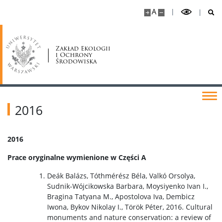
A
Nasi doktoranci
Zakład Ekologii
mgr Tumer Orhun Aykut
i Ochrony
Środowiska
mgr Natalia Gryczewska
2016
mgr Jan Kucharzyk
2016
mgr Łukasz Łach
Prace oryginalne wymienione w Części A
mgr Anita Murawska
Deák Balázs, Tóthmérész Béla, Valkó Orsolya,
Sudnik-Wójcikowska Barbara, Moysiyenko Ivan I.,
Bragina Tatyana M., Apostolova Iva, Dembicz
mgr Igor Okraska
Iwona, Bykov Nikolay I., Török Péter, 2016. Cultural
monuments and nature conservation: a review of