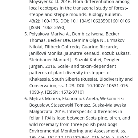
Wykaz aparatury i sprzętu terenowego
Moysiyenko I.I. 2016. Flora differentiation among
local ecotopes in the transzonal study of forest–
steppe and steppe mounds. Biology Bulletin,
Laboratorium Fitotronowe IBŚ
43(2): 169-176. DOI: 10.1134/S1062359016010106
[ISSN: 1062-3590]
Polyakova Mariya A., Dembicz Iwona, Becker
Laboratorium Ekologii Doświadczalnej
Thomas, Becker Ute, Demina Olga N., Ermakov
Nilolai, Filibeck Goffredo, Guarino Riccardo,
Janišová Monika, Jaunatre Renaud, Kozub Łukasz,
Galerie zdjęć
Steinbauer Manuel J., Suzuki Kohei, Dengler
Jürgen. 2016. Scale- and taxon-dependent
patterns of plant diversity in steppes of
Pamir
Khakassia, South Siberia (Russia). Biodiversity and
Conservation, ss. 1-23. DOI: 10.1007/s10531-016-
1093-y, [EISSN: 1572-9710]
Antarktyka
Mętrak Monika, Ekonomiuk Aneta, Wiłkomirski
Bogusław, Staszewski Tomasz, Suska-Malawska
Małgorzata. 2016. Interspecific differences in
Ukraina
foliar 1 PAHs load between Scots pine, birch, and
wild rosemary from three polish peat bogs.
Environmental Monitoring and Assessment, ss.
Torowiska kolejowe
188-456. DOI: 10.1007/s10661-016-5465-2, [ISSN: