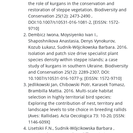
the role of kurgans in the conservation and
mgr Aidyn Orazov
restoration of steppe vegetation. Biodiversity and
Conservation 25(12): 2473-2490 ,
DOI:10.1007/s10531-016-1081-2, [EISSN: 1572-
mgr Małgorzata Sandzewicz
9710]
Dembicz Iwona, Moysiyenko Ivan I.,
Shaposhnikova Anastasia, Denys Vynokurov,
Mgr Katarzyna Topolska
Kozub Łukasz, Sudnik-Wójcikowska Barbara. 2016.
Isolation and patch size drive specialist plant
species density within steppe islands; a case
mgr Robin Crucitti-Thoo
study of kurgans in southern Ukraine. Biodiversity
and Conservation 25(12): 2289-2307, DOI:
10.1007/s10531-016-1077-y, [EISSN: 1572-9710]
Laboratoria IBŚ
Jedlikowski Jan, Chibowski Piotr, Karasek Tomasz,
Brambilla Mattia. 2016. Multi-scale habitat
selection in highly territorial bird species:
Laboratorium Biogeochemii i Ochrony Środowiska
Exploring the contribution of nest, territory and
landscape levels to site choice in breeding rallids
Staże dla absolwentów
(Aves: Rallidae). Acta Oecologica 73: 10-20, [ISSN:
1146-609X]
Lisetskii F.N., Sudnik-Wójcikowska Barbara ,