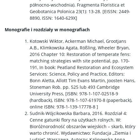
północno-wschodnia). Fragmenta Floristica et
Geobotanica Polonica 23(1): 13-28. [EISSN: 2449-
8890, ISSN: 1640-629X]
Monografie i rozdziały w monografiach
Kotowski Wiktor, Ackerman Michael, Grootjans
A.B., Klimkowska Agata, Rößling, Wheeler Bryan,
2016 Chapter 10: Restoration of temperate fens:
matching strategies with site potential, pp. 170-
191, In book: Peatland Restoration and Ecosystem
Services: Science, Policy and Practice, Editors:
Bonn Aletta, Allott Tim Evans Martin, Joosten Hans,
Stoneman Rob. pp. 525 lub 493 Cambridge
University Press, [ISBN: 978-1-107-02518-9
(hardback), ISBN: 978-1-107-61970-8 (paperback),
online ISBN: 978-1-139-17778-8 ]
Sudnik-Wójcikowska Barbara, 2016. Rozdział 4:
Cenne gatunki flory na użytkach rolnych. W:
Bioróżnorodność obszarów wiejskich – skarb, który
warto chronić. Wydawnictwo: Fundacja „Ziemia i
Ludzie”, Warszawa. Autorzy: Kalinowska Anna,