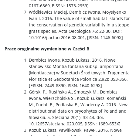
0167-6369, EISSN: 1573-2959]
Wódkiewicz Maciej, Dembicz Iwona, Moysiyenko
Kontakt
Ivan I. 2016. The value of small habitat islands for
the conservation of genetic variability in a steppe
grass species. Acta Oecologica 76: 22-30. DOI:
Dane teleadresowe pracowników i doktorantów
10.1016/j.actao.2016.08.001, [ISSN: 1146-609X]
Prace oryginalne wymienione w Części B
Seminaria IBŚ
Dembicz Iwona, Kozub Łukasz. 2016. Nowe
stanowisko Montia fontana subsp. amporitana
Wydział Biologii
(Montiaceae) w Sudetach Środkowych. Fragmenta
Floristica et Geobotanica Polonica 23(2): 353-356.
[EISSN: 2449-8890, ISSN: 1640-629X]
deklaracja-dostepnosci.html
Górski P., Rusińska A., Smoczyk M., Dembicz
Iwona, Wierzcholska S., Kozub Łukasz, Romański
M., Fudali E., Podlaska E., Wiaderny A. 2016. New
distributional data on bryophytes of Poland and
Slovakia, 5. Steciana 20(1): 33-44. doi.
10.12657/steciana.020.005, [ISSN: 1689-653X]
Kozub Łukasz, Pawlikowski Paweł. 2016. Nowe